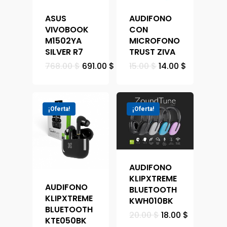
ASUS
AUDIFONO
VIVOBOOK
CON
M1502YA
MICROFONO
SILVER R7
TRUST ZIVA
768.00
$
691.00
$
15.00
$
14.00
$
¡Oferta!
¡Oferta!
AUDIFONO
KLIPXTREME
AUDIFONO
BLUETOOTH
KLIPXTREME
KWH010BK
BLUETOOTH
20.00
$
18.00
$
KTE050BK