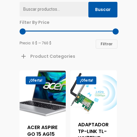
Buscar
Buscar
por:
Filter By Price
Precio:
0 $
—
760 $
Filtrar
Product Categories
¡Oferta!
¡Oferta!
ADAPTADOR
ACER ASPIRE
TP-LINK TL-
GO 15 AG15