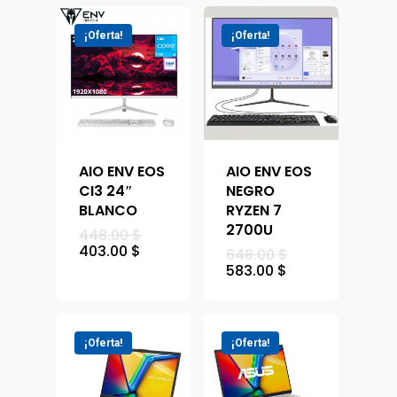
¡Oferta!
¡Oferta!
AIO ENV EOS
AIO ENV EOS
CI3 24″
NEGRO
BLANCO
RYZEN 7
2700U
448.00
$
403.00
$
648.00
$
583.00
$
¡Oferta!
¡Oferta!