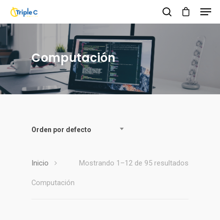
Computación
Hit enter to search or ESC to close
Orden por defecto
Inicio
Mostrando 1–12 de 95 resultados
Computación