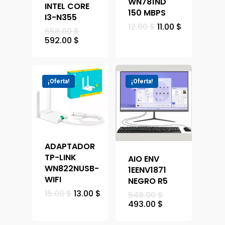
WN781ND
INTEL CORE
150 MBPS
I3-N355
12.00
$
11.00
$
658.00
$
592.00
$
¡Oferta!
¡Oferta!
ADAPTADOR
TP-LINK
AIO ENV
WN822NUSB-
1EENV1871
WIFI
NEGRO R5
15.00
$
13.00
$
548.00
$
493.00
$