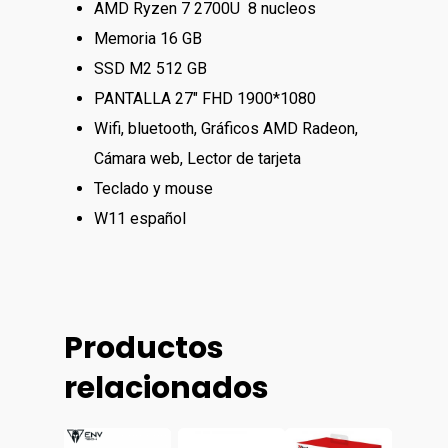
AMD Ryzen 7 2700U 8 nucleos
Memoria 16 GB
SSD M2 512 GB
PANTALLA 27″ FHD 1900*1080
Wifi, bluetooth, Gráficos AMD Radeon,
Cámara web, Lector de tarjeta
Teclado y mouse
Tienda
W11 español
Carrito
Computación
Сomputadoras De
Tv&video
Contactos
Escritorio
Productos
Proyectores
Сelulares
Reserva Visita
Impresoras
relacionados
Televisores
Tecnica
UPS
Cámaras Y Domótic