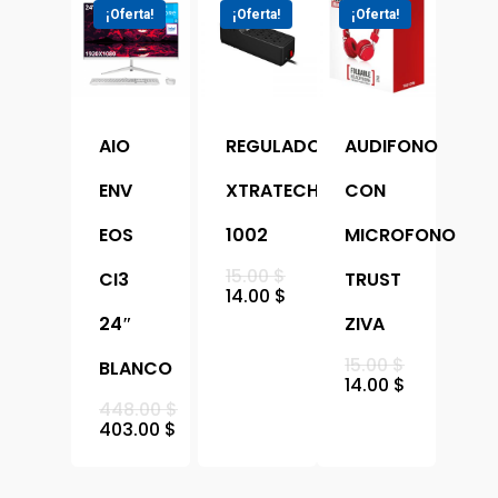
Portatiles
¡Oferta!
¡Oferta!
¡Oferta!
AIO
REGULADOR
AUDIFONO
ENV
XTRATECH
CON
EOS
1002
MICROFONO
15.00
$
CI3
TRUST
14.00
$
24″
ZIVA
15.00
$
BLANCO
14.00
$
448.00
$
403.00
$