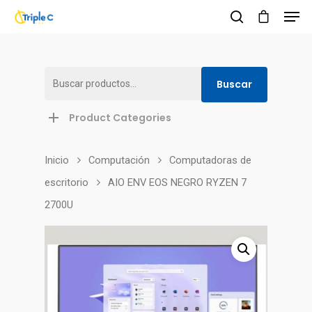
Buscar
Buscar
Hit enter to search or ESC to close
por:
Product Categories
Inicio
Computación
Сomputadoras de
escritorio
AIO ENV EOS NEGRO RYZEN 7
2700U