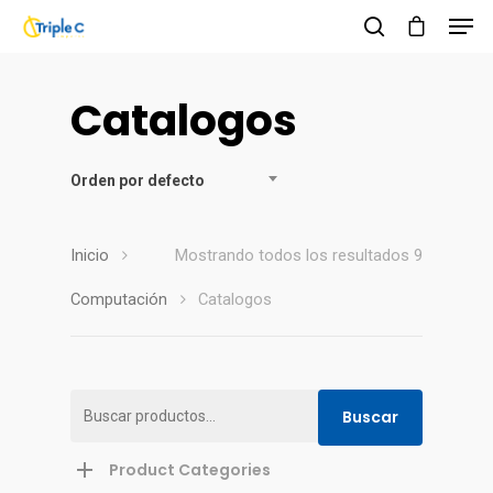
Catalogos
Hit enter to search or ESC to close
Orden por defecto
Inicio
Mostrando todos los resultados 9
Computación
Catalogos
Buscar
Buscar
por:
Product Categories