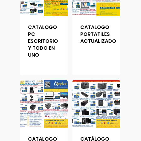
CATALOGO
CATALOGO
PC
PORTATILES
ESCRITORIO
ACTUALIZADO
Y TODO EN
UNO
Tienda
Carrito
Computación
Сomputadoras De
Tv&video
Contactos
Escritorio
Proyectores
Сelulares
Reserva Visita
Impresoras
Televisores
CATALOGO
CATÁLOGO