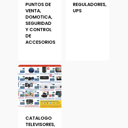
Tecnica
PUNTOS DE
REGULADORES,
UPS
Cámaras Y Domótic
VENTA,
UPS
Portatiles
DOMOTICA,
SEGURIDAD
Y CONTROL
DE
ACCESORIOS
CATALOGO
TELEVISORES,