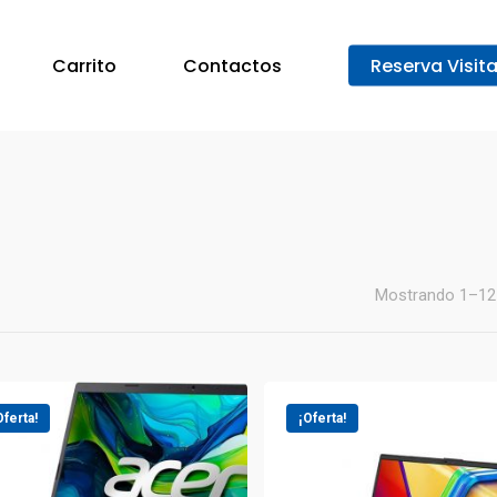
Carrito
Contactos
Reserva Visit
Mostrando 1–12 
Oferta!
¡Oferta!