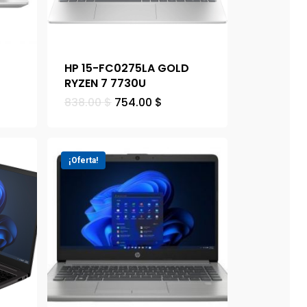
HP 15-FC0275LA GOLD
RYZEN 7 7730U
838.00
$
754.00
$
¡Oferta!