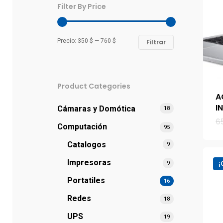
Filter By Price
Precio:
350 $
—
760 $
Filtrar
Hit enter to search or ESC to close
Product Categories
A
I
Cámaras y Domótica
18
6
Computación
95
Catalogos
9
Impresoras
9
¡
Portatiles
16
Redes
18
UPS
19