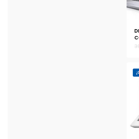
D
C
3
¡