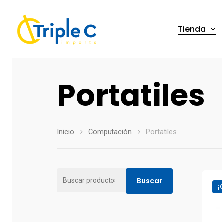
Tienda
Portatiles
Inicio
Computación
Portatiles
Buscar
Buscar
¡
por: