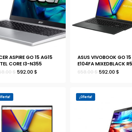
CER ASPIRE GO 15 AG15
ASUS VIVOBOOK GO 15
NTEL CORE I3-N355
E104FA MIXEDBLACK R
58.00
$
592.00
$
658.00
$
592.00
$
Oferta!
¡Oferta!