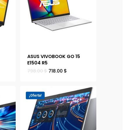
ASUS VIVOBOOK GO 15
5
E1504 R5
798.00
$
718.00
$
¡Oferta!