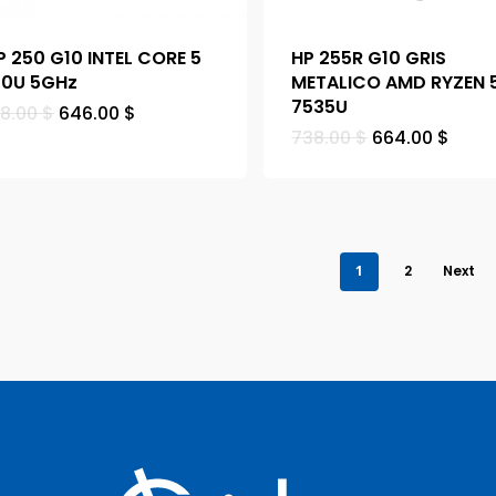
P 250 G10 INTEL CORE 5
HP 255R G10 GRIS
20U 5GHz
METALICO AMD RYZEN 
7535U
18.00
$
646.00
$
738.00
$
664.00
$
1
2
Next