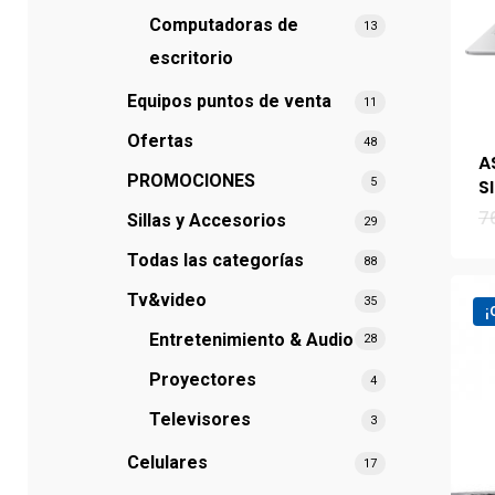
Сomputadoras de
13
escritorio
Equipos puntos de venta
11
Ofertas
48
A
PROMOCIONES
S
5
7
Sillas y Accesorios
29
Todas las categorías
88
Tv&video
35
¡
Entretenimiento & Audio
28
Proyectores
4
Televisores
3
Сelulares
17