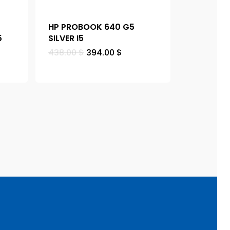
HP PROBOOK 640 G5
5
SILVER I5
438.00
$
394.00
$