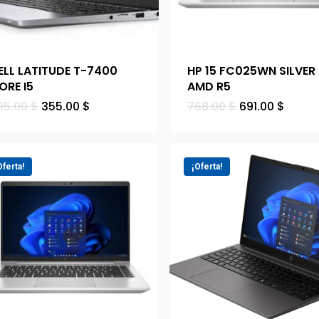
ELL LATITUDE T-7400
HP 15 FC025WN SILVER
ORE I5
AMD R5
95.00
$
355.00
$
768.00
$
691.00
$
Oferta!
¡Oferta!