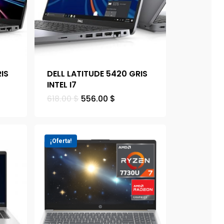
IS
DELL LATITUDE 5420 GRIS
INTEL I7
618.00
$
556.00
$
¡Oferta!