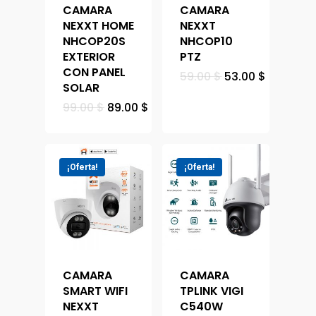
CAMARA
CAMARA
NEXXT HOME
NEXXT
Tienda
NHCOP20S
NHCOP10
EXTERIOR
PTZ
CON PANEL
Carrito
59.00
$
53.00
$
Computación
SOLAR
Сomputadoras De
99.00
$
89.00
$
Tv&video
Contactos
Escritorio
Proyectores
Сelulares
Reserva Visita
Impresoras
Televisores
¡Oferta!
¡Oferta!
Tecnica
UPS
Cámaras Y Domótic
Portatiles
CAMARA
CAMARA
SMART WIFI
TPLINK VIGI
NEXXT
C540W