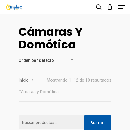
Cámaras Y
Hit enter to search or ESC to close
Domótica
Orden por defecto
Inicio
Mostrando 1–12 de 18 resultados
Cámaras y Domótica
Buscar
Buscar
por: