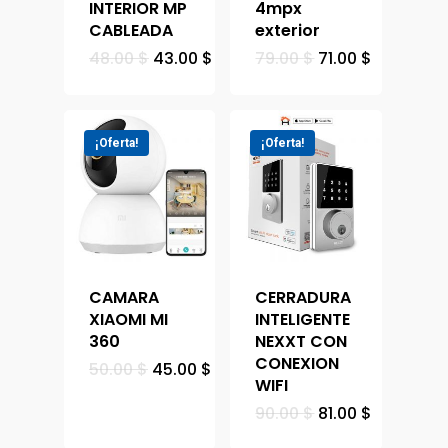
INTERIOR MP
4mpx
CABLEADA
exterior
48.00
$
43.00
$
79.00
$
71.00
$
¡Oferta!
¡Oferta!
CAMARA
CERRADURA
XIAOMI MI
INTELIGENTE
360
NEXXT CON
CONEXION
50.00
$
45.00
$
WIFI
90.00
$
81.00
$