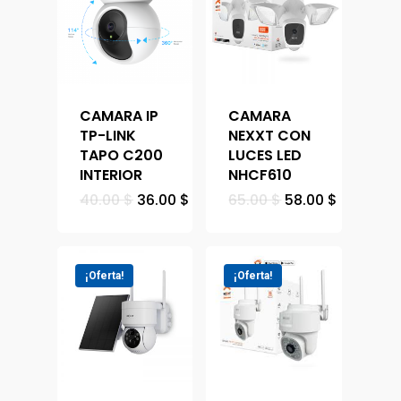
CAMARA IP
CAMARA
TP-LINK
NEXXT CON
TAPO C200
LUCES LED
INTERIOR
NHCF610
40.00
$
36.00
$
65.00
$
58.00
$
¡Oferta!
¡Oferta!