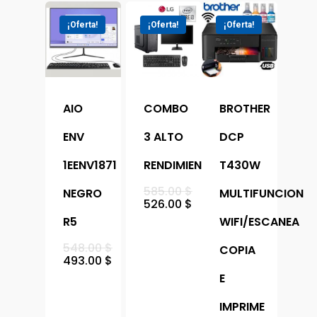
Televisores
Tecnica
¡Oferta!
¡Oferta!
¡Oferta!
UPS
Cámaras Y Domótic
Portatiles
AIO
COMBO
BROTHER
ENV
3 ALTO
DCP
1EENV1871
RENDIMIENTO
T430W
585.00
$
NEGRO
MULTIFUNCION
526.00
$
R5
WIFI/ESCANEA
548.00
$
COPIA
493.00
$
E
IMPRIME