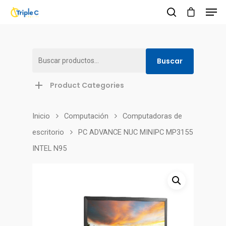
Buscar
Buscar
Hit enter to search or ESC to close
por:
Product Categories
Inicio
Computación
Сomputadoras de
escritorio
PC ADVANCE NUC MINIPC MP3155
INTEL N95