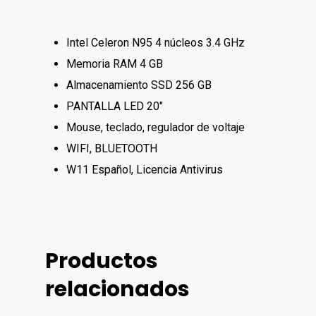
Intel Celeron N95 4 núcleos 3.4 GHz
Memoria RAM 4 GB
Almacenamiento SSD 256 GB
PANTALLA LED 20″
Mouse, teclado, regulador de voltaje
WIFI, BLUETOOTH
W11 Español, Licencia Antivirus
Tienda
Carrito
Computación
Productos
Сomputadoras De
Tv&video
Contactos
relacionados
Escritorio
Proyectores
Сelulares
Reserva Visita
Impresoras