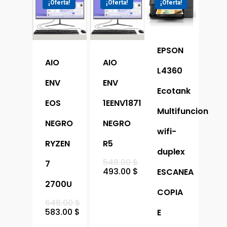
Reserva Visita
¡Oferta!
¡Oferta!
¡Oferta!
Impresoras
Televisores
Tecnica
UPS
Cámaras Y Domótic
Portatiles
EPSON
AIO
AIO
L4360
ENV
ENV
Ecotank
EOS
1EENV1871
Multifuncion
NEGRO
NEGRO
wifi-
RYZEN
R5
duplex
548.00
$
7
493.00
$
ESCANEA
2700U
COPIA
648.00
$
583.00
$
E