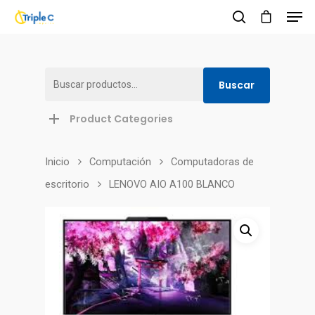
Buscar
Buscar
Hit enter to search or ESC to close
por:
Product Categories
Inicio
Computación
Сomputadoras de
escritorio
LENOVO AIO A100 BLANCO