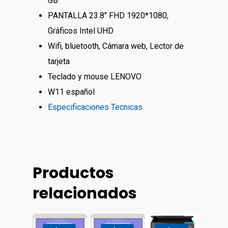
GB
PANTALLA 23.8″ FHD 1920*1080,
Gráficos Intel UHD
Wifi, bluetooth, Cámara web, Lector de
tarjeta
Teclado y mouse LENOVO
W11 español
Especificaciones Tecnicas
Tienda
Productos
Carrito
Computación
relacionados
Сomputadoras De
Tv&video
Contactos
Escritorio
Proyectores
Сelulares