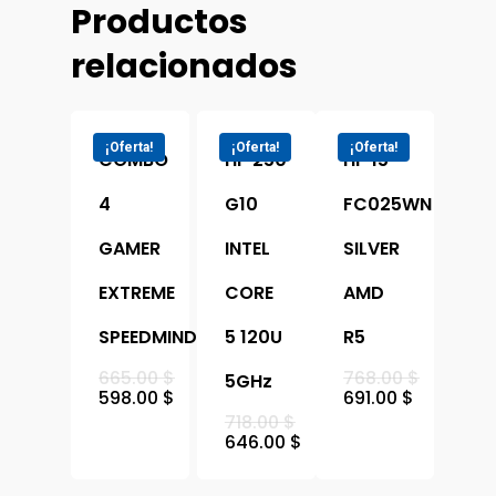
Carrito
Computación
Productos
Сomputadoras De
Tv&video
relacionados
Contactos
Escritorio
Proyectores
Сelulares
Reserva Visita
Impresoras
Televisores
¡Oferta!
¡Oferta!
¡Oferta!
Tecnica
COMBO
HP 250
HP 15
UPS
Cámaras Y Domótic
4
G10
FC025WN
Portatiles
GAMER
INTEL
SILVER
EXTREME
CORE
AMD
SPEEDMIND
5 120U
R5
665.00
$
768.00
$
5GHz
598.00
$
691.00
$
718.00
$
646.00
$