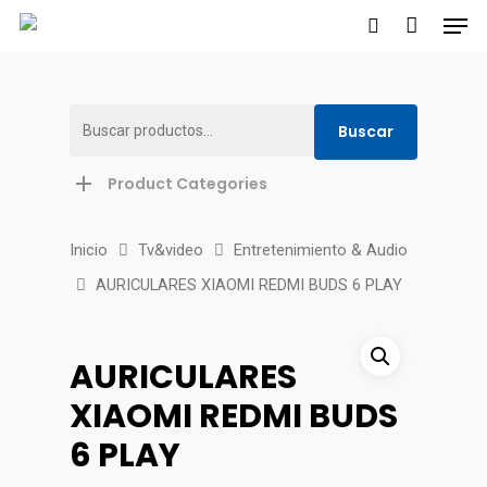
Buscar
Buscar
Hit enter to search or ESC to close
por:
Product Categories
Inicio
Tv&video
Entretenimiento & Audio
AURICULARES XIAOMI REDMI BUDS 6 PLAY
AURICULARES
XIAOMI REDMI BUDS
6 PLAY