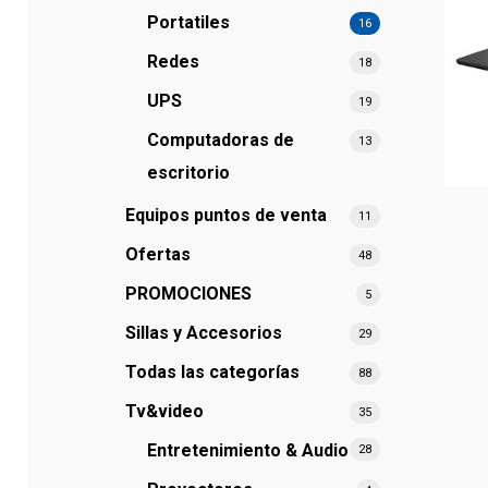
Portatiles
16
Redes
18
UPS
19
Hit enter to search or ESC to close
Сomputadoras de
13
escritorio
Equipos puntos de venta
11
Ofertas
48
PROMOCIONES
5
Sillas y Accesorios
29
Todas las categorías
88
Tv&video
35
Entretenimiento & Audio
28