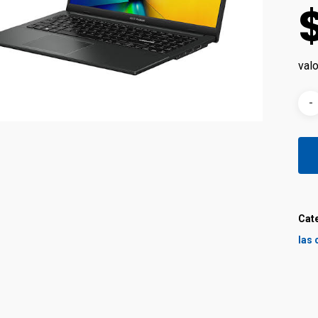
val
Cat
las 