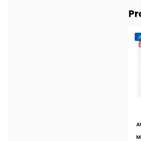
Pr
¡
A
M