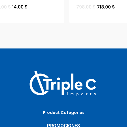
5.00
$
14.00
$
798.00
$
718.00
$
Product Categories
PROMOCIONES