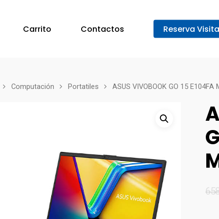
Carrito
Contactos
Reserva Visit
Computación
Portatiles
ASUS VIVOBOOK GO 15 E104FA 
A
G
M
65