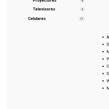
Proyectores
4
Televisores
3
Сelulares
17
A
D
M
P
C
S
W
M