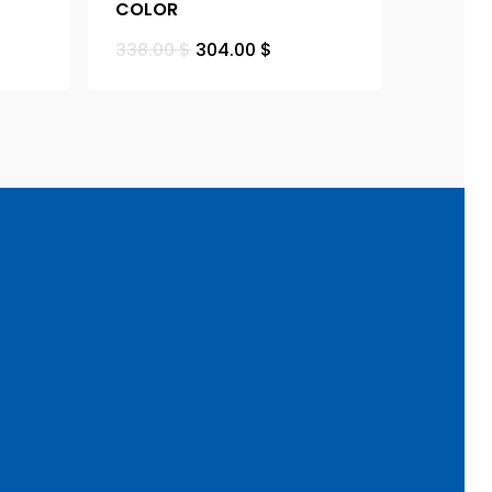
COLOR
338.00
$
304.00
$