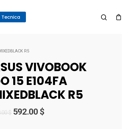
a Tecnica
MIXEDBLACK R5
SUS VIVOBOOK
O 15 E104FA
IXEDBLACK R5
592.00
$
8.00
$