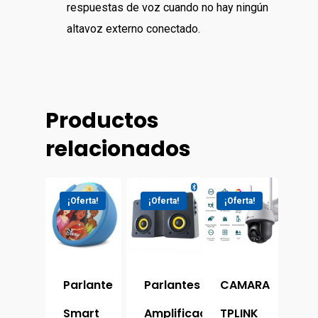
Сomputadoras De
respuestas de voz cuando no hay ningún
Tv&video
Contactos
Escritorio
altavoz externo conectado.
Proyectores
Сelulares
Reserva Visita
Impresoras
Televisores
Tecnica
UPS
Cámaras Y Domótic
Productos
Portatiles
relacionados
¡Oferta!
¡Oferta!
¡Oferta!
Parlante
Parlantes
CAMARA
Smart
Amplificados
TPLINK