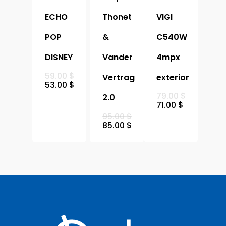
ECHO
Thonet
VIGI
POP
&
C540W
DISNEY
Vander
4mpx
59.00
$
Vertrag
exterior
53.00
$
79.00
$
2.0
71.00
$
95.00
$
85.00
$