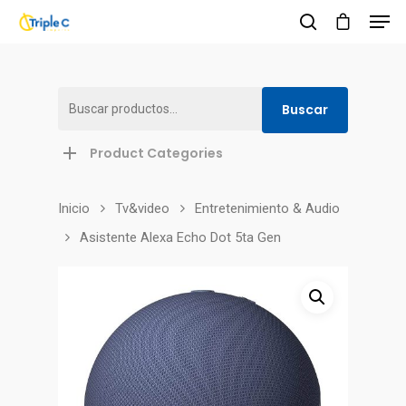
Buscar
Buscar
Hit enter to search or ESC to close
por:
Product Categories
Inicio
Tv&video
Entretenimiento & Audio
Asistente Alexa Echo Dot 5ta Gen